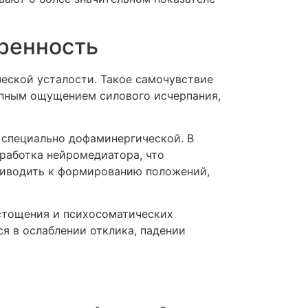
уренность
ческой усталости. Такое самочувствие
упным ощущением силового исчерпания,
 специально дофаминергической. В
работка нейромедиатора, что
риводить к формированию положений,
истощения и психосоматических
ся в ослаблении отклика, падении