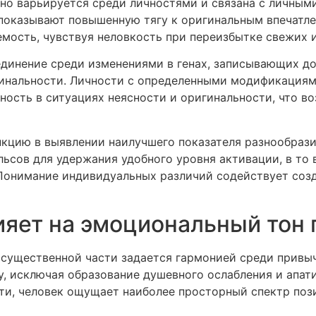
но варьируется среди личностями и связана с личным
 показывают повышенную тягу к оригинальным впечатле
мость, чувствуя неловкость при переизбытке свежих 
динение среди изменениями в генах, записывающих до
инальности. Личности с определенными модификациям
ость в ситуациях неясности и оригинальности, что во
кцию в выявлении наилучшего показателя разнообрази
ьсов для удержания удобного уровня активации, в то
Понимание индивидуальных различий содействует созд
ияет на эмоциональный тон
 существенной части задается гармонией среди привы
, исключая образование душевного ослабления и апати
ти, человек ощущает наиболее просторный спектр поз