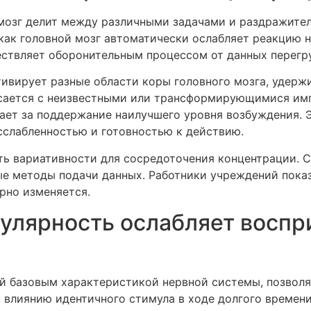
 мозг делит между различными задачами и раздражит
 как головной мозг автоматически ослабляет реакцию 
ствляет оборонительным процессом от данных перегру
тивирует разные области коры головного мозга, удерж
асается с неизвестными или трансформирующимися имп
ает за поддержание наилучшего уровня возбуждения. 
сслабленностью и готовностью к действию.
ь вариативности для сосредоточения концентрации. 
ные методы подачи данных. Работники учреждений пок
ярно изменяется.
гулярность ослабляет восп
ой базовым характеристикой нервной системы, позвол
т влиянию идентичного стимула в ходе долгого времени