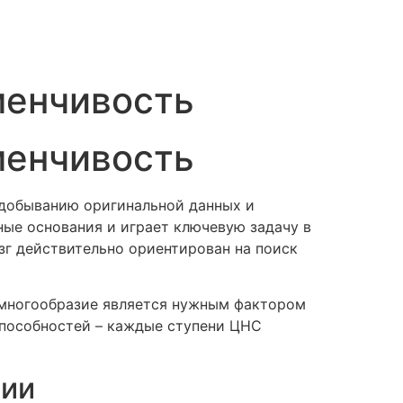
менчивость
менчивость
 добыванию оригинальной данных и
ные основания и играет ключевую задачу в
г действительно ориентирован на поиск
 многообразие является нужным фактором
способностей – каждые ступени ЦНС
ции