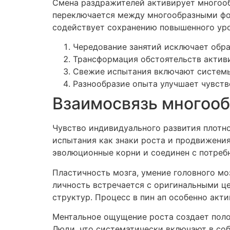
Смена раздражителей активирует многообр
переключается между многообразными фор
содействует сохранению повышенного уров
Чередование занятий исключает обр
Трансформация обстоятельств актив
Свежие испытания включают системы
Разнообразие опыта улучшает чувст
Взаимосвязь многоо
Чувство индивидуального развития плотн
испытания как знаки роста и продвижения
эволюционные корни и соединен с потре
Пластичность мозга, умение головного мо
личность встречается с оригинальными ц
структур. Процесс в пин ап особенно акт
Ментальное ощущение роста создает пол
Люди, что систематически включают в со