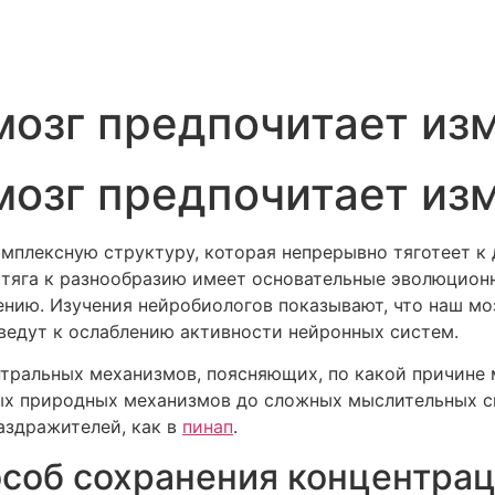
мозг предпочитает из
мозг предпочитает из
омплексную структуру, которая непрерывно тяготеет к
 тяга к разнообразию имеет основательные эволюцион
ию. Изучения нейробиологов показывают, что наш моз
ведут к ослаблению активности нейронных систем.
тральных механизмов, поясняющих, по какой причине
вых природных механизмов до сложных мыслительных 
аздражителей, как в
пинап
.
особ сохранения концентра