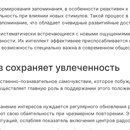
формирования запоминания, в особенности реактивен к
ьность при влиянии новых стимулов. Такой процесс в
апоминание, что обладает очевидные развитийные дос
 систематически встречающиеся с новыми ощущениями
ности. Их интеллект эффективнее приспосабливается
 возможность специально важна в современном обществ
в сохраняет увлеченность
ственно-познавательное самочувствие, которое побужд
ществляет главную роль в поддержании этого положен
ранение интересов нуждается регулярного обновления
ют свою обаятельность при чрезмерном повторении. Эт
туаций, ослабляя показатель включения центров радос