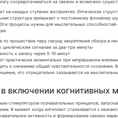
озгу сосредотачиваться на свежих и возможно сущест
ет на каждых ступенях восприятия. Оптическая струк
ьная структура привыкает к постоянному фоновому шум
. Эти процессы нужны для мыслительных способностей
ии.
е по прошествии пару секунд закрепления обзора в пи
к циклическим сигналам за два-три минуты
ность к запаху через 5-10 минут
ют практически моментально при непрерывном влияни
ить к снижению общей чувствительности осознания. В
шение, что отрицательно сказывается на мыслительн
 в включении когнитивных 
ным стимулятором познавательных принципов, запуска
ием. В момент когда интеллект сталкивается с незнак
знавательное активность и формирование свежих нервн