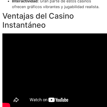
Interactividad:
Gran parte de estos casinos
ofrecen gráficos vibrantes y jugabilidad realista.
Ventajas del Casino
Instantáneo