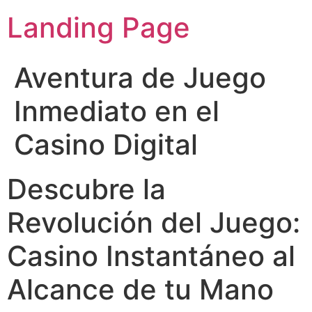
Landing Page
Aventura de Juego
Inmediato en el
Casino Digital
Descubre la
Revolución del Juego:
Casino Instantáneo al
Alcance de tu Mano