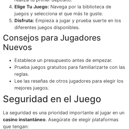
Elige Tu Juego:
Navega por la biblioteca de
juegos y selecciona el que más te guste.
Disfruta:
Empieza a jugar y prueba suerte en los
diferentes juegos disponibles.
Consejos para Jugadores
Nuevos
Establece un presupuesto antes de empezar.
Prueba juegos gratuitos para familiarizarte con las
reglas.
Lee las reseñas de otros jugadores para elegir los
mejores juegos.
Seguridad en el Juego
La seguridad es una prioridad importante al jugar en un
casino instantáneo
. Asegúrate de elegir plataformas
que tengan: