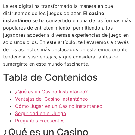
La era digital ha transformado la manera en que
disfrutamos de los juegos de azar. El
casino
instantáneo
se ha convertido en una de las formas más
populares de entretenimiento, permitiendo a los
jugadores acceder a diversas experiencias de juego en
solo unos clics. En este artículo, te llevaremos a través
de los aspectos más destacados de esta emocionante
tendencia, sus ventajas, y qué considerar antes de
sumergirte en este mundo fascinante.
Tabla de Contenidos
¿Qué es un Casino Instantáneo?
Ventajas del Casino Instantáneo
Cómo Jugar en un Casino Instantáneo
Seguridad en el Juego
Preguntas Frecuentes
¿Qué es un Casino