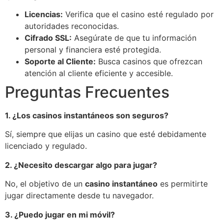
Licencias:
Verifica que el casino esté regulado por
autoridades reconocidas.
Cifrado SSL:
Asegúrate de que tu información
personal y financiera esté protegida.
Soporte al Cliente:
Busca casinos que ofrezcan
atención al cliente eficiente y accesible.
Preguntas Frecuentes
1. ¿Los casinos instantáneos son seguros?
Sí, siempre que elijas un casino que esté debidamente
licenciado y regulado.
2. ¿Necesito descargar algo para jugar?
No, el objetivo de un
casino instantáneo
es permitirte
jugar directamente desde tu navegador.
3. ¿Puedo jugar en mi móvil?