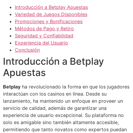
Introducción a Betplay Apuestas
Variedad de Juegos Disponibles
Promociones y Bonificaciones
Métodos de Pago y Retiro
Seguridad y Confiabilidad
Experiencia del Usuario
Conclusión
Introducción a Betplay
Apuestas
Betplay
ha revolucionado la forma en que los jugadores
interactúan con los casinos en línea. Desde su
lanzamiento, ha mantenido un enfoque en proveer un
servicio de calidad, además de garantizar una
experiencia de usuario excepcional. Su plataforma no
solo es amigable sino también altamente accesible,
permitiendo que tanto novatos como expertos puedan