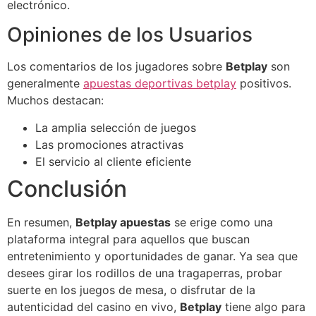
electrónico.
Opiniones de los Usuarios
Los comentarios de los jugadores sobre
Betplay
son
generalmente
apuestas deportivas betplay
positivos.
Muchos destacan:
La amplia selección de juegos
Las promociones atractivas
El servicio al cliente eficiente
Conclusión
En resumen,
Betplay apuestas
se erige como una
plataforma integral para aquellos que buscan
entretenimiento y oportunidades de ganar. Ya sea que
desees girar los rodillos de una tragaperras, probar
suerte en los juegos de mesa, o disfrutar de la
autenticidad del casino en vivo,
Betplay
tiene algo para