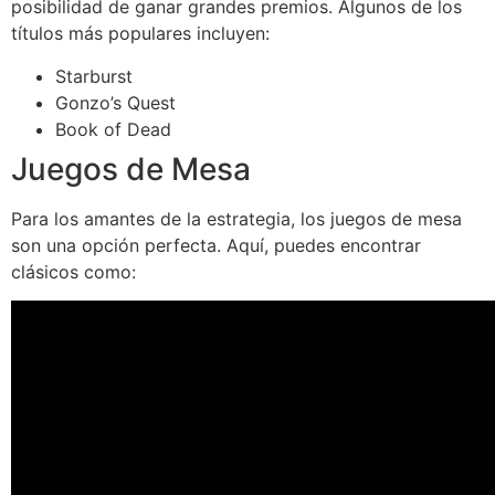
posibilidad de ganar grandes premios. Algunos de los
títulos más populares incluyen:
Starburst
Gonzo’s Quest
Book of Dead
Juegos de Mesa
Para los amantes de la estrategia, los juegos de mesa
son una opción perfecta. Aquí, puedes encontrar
clásicos como: