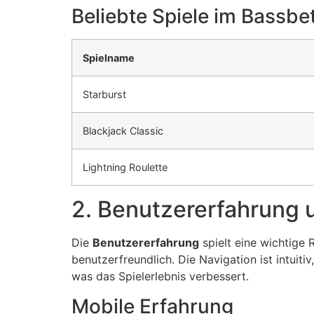
Beliebte Spiele im Bassbe
Spielname
Starburst
Blackjack Classic
Lightning Roulette
2. Benutzererfahrung 
Die
Benutzererfahrung
spielt eine wichtige
benutzerfreundlich. Die Navigation ist intuit
was das Spielerlebnis verbessert.
Mobile Erfahrung