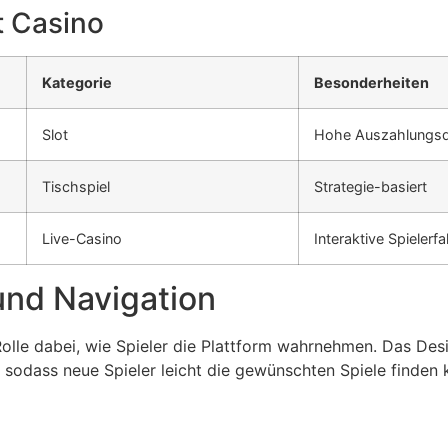
t Casino
Kategorie
Besonderheiten
Slot
Hohe Auszahlungs
Tischspiel
Strategie-basiert
Live-Casino
Interaktive Spielerf
und Navigation
 Rolle dabei, wie Spieler die Plattform wahrnehmen. Das De
iv, sodass neue Spieler leicht die gewünschten Spiele finde