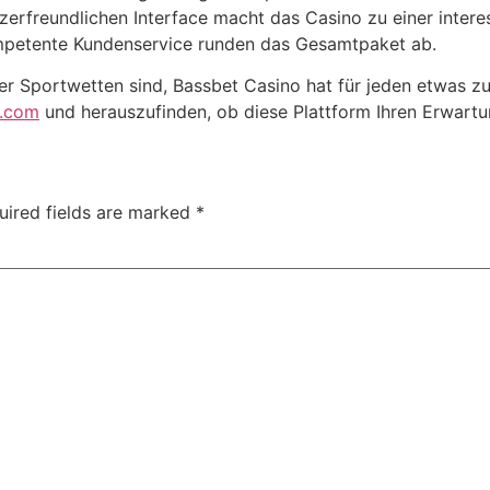
rfreundlichen Interface macht das Casino zu einer interes
mpetente Kundenservice runden das Gesamtpaket ab.
er Sportwetten sind, Bassbet Casino hat für jeden etwas zu 
d.com
und herauszufinden, ob diese Plattform Ihren Erwartu
uired fields are marked
*