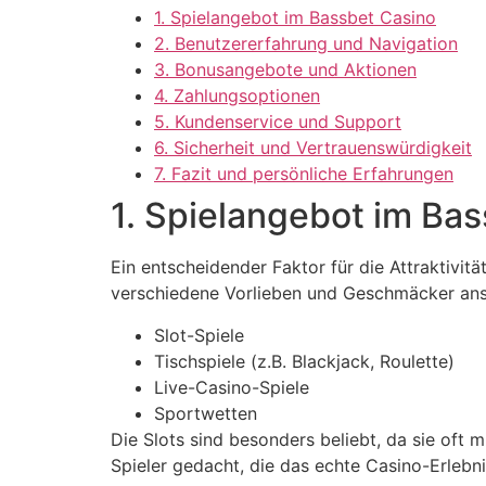
1. Spielangebot im Bassbet Casino
2. Benutzererfahrung und Navigation
3. Bonusangebote und Aktionen
4. Zahlungsoptionen
5. Kundenservice und Support
6. Sicherheit und Vertrauenswürdigkeit
7. Fazit und persönliche Erfahrungen
1. Spielangebot im Ba
Ein entscheidender Faktor für die Attraktivit
verschiedene Vorlieben und Geschmäcker ansp
Slot-Spiele
Tischspiele (z.B. Blackjack, Roulette)
Live-Casino-Spiele
Sportwetten
Die Slots sind besonders beliebt, da sie oft 
Spieler gedacht, die das echte Casino-Erlebn