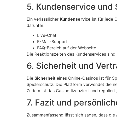
5. Kundenservice und
Ein verlässlicher
Kundenservice
ist für jede 
darunter:
Live-Chat
E-Mail-Support
FAQ-Bereich auf der Webseite
Die Reaktionszeiten des Kundenservices sind i
6. Sicherheit und Vert
Die
Sicherheit
eines Online-Casinos ist für S
Spielerschutz. Die Plattform verwendet die ne
Zudem ist das Casino lizenziert und reguliert
7. Fazit und persönlic
Zusammenfassend lässt sich sagen, dass die