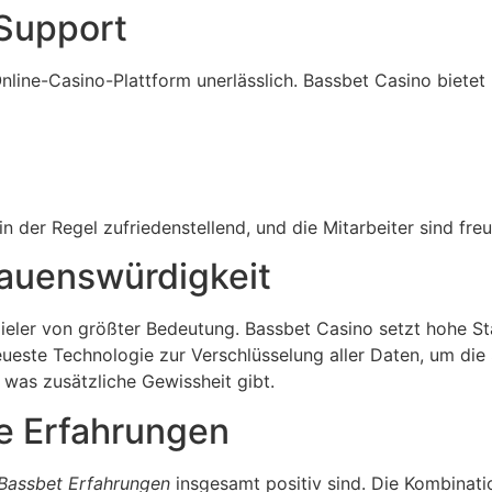
 Support
Online-Casino-Plattform unerlässlich. Bassbet Casino bietet
n der Regel zufriedenstellend, und die Mitarbeiter sind fr
rauenswürdigkeit
pieler von größter Bedeutung. Bassbet Casino setzt hohe 
ueste Technologie zur Verschlüsselung aller Daten, um die 
, was zusätzliche Gewissheit gibt.
he Erfahrungen
Bassbet Erfahrungen
insgesamt positiv sind. Die Kombinati