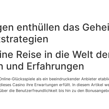
gen enthüllen das Gehe
tstrategien
ne Reise in die Welt de
n und Erfahrungen
 Online-Glücksspiele als ein beeindruckender Anbieter etabl
dieses Casino ihre Erwartungen erfüllt. In diesem Artikel 
über die Benutzerfreundlichkeit bis hin zu den Bonusangeb