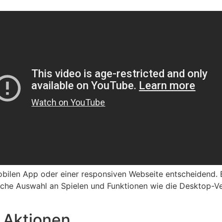
 mobilen App oder einer responsiven Webseite entscheidend.
iche Auswahl an Spielen und Funktionen wie die Desktop-Vers
 Aktionen