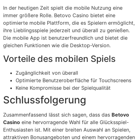
In der heutigen Zeit spielt die mobile Nutzung eine
immer größere Rolle. Betovo Casino bietet eine
optimierte mobile Plattform, die es Spielern ermöglicht,
ihre Lieblingsspiele jederzeit und überall zu genießen.
Die mobile App ist benutzerfreundlich und bietet die
gleichen Funktionen wie die Desktop-Version.
Vorteile des mobilen Spiels
Zugänglichkeit von überall
Optimierte Benutzeroberfläche für Touchscreens
Keine Kompromisse bei der Spielqualität
Schlussfolgerung
Zusammenfassend lässt sich sagen, dass das
Betovo
Casino
eine hervorragende Wahl für alle Glücksspiel-
Enthusiasten ist. Mit einer breiten Auswahl an Spielen,
attraktiven Bonusangeboten und einem hervorragenden