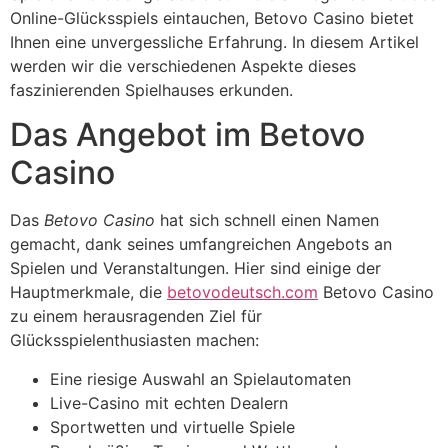
Online-Glücksspiels eintauchen, Betovo Casino bietet
Ihnen eine unvergessliche Erfahrung. In diesem Artikel
werden wir die verschiedenen Aspekte dieses
faszinierenden Spielhauses erkunden.
Das Angebot im Betovo
Casino
Das
Betovo Casino
hat sich schnell einen Namen
gemacht, dank seines umfangreichen Angebots an
Spielen und Veranstaltungen. Hier sind einige der
Hauptmerkmale, die
betovodeutsch.com
Betovo Casino
zu einem herausragenden Ziel für
Glücksspielenthusiasten machen:
Eine riesige Auswahl an Spielautomaten
Live-Casino mit echten Dealern
Sportwetten und virtuelle Spiele