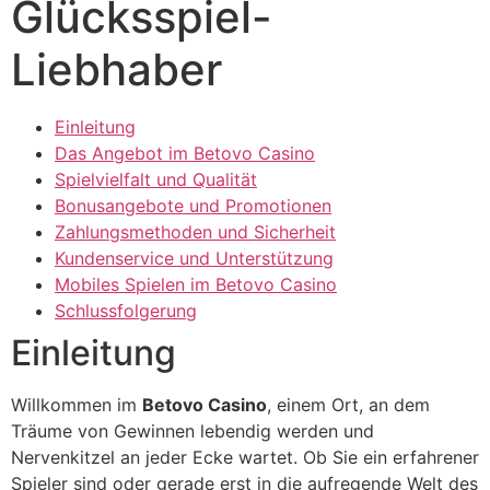
Glücksspiel-
Liebhaber
Einleitung
Das Angebot im Betovo Casino
Spielvielfalt und Qualität
Bonusangebote und Promotionen
Zahlungsmethoden und Sicherheit
Kundenservice und Unterstützung
Mobiles Spielen im Betovo Casino
Schlussfolgerung
Einleitung
Willkommen im
Betovo Casino
, einem Ort, an dem
Träume von Gewinnen lebendig werden und
Nervenkitzel an jeder Ecke wartet. Ob Sie ein erfahrener
Spieler sind oder gerade erst in die aufregende Welt des