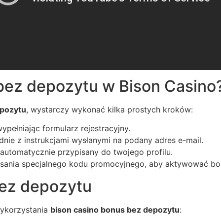
bez depozytu w Bison Casino
epozytu
, wystarczy wykonać kilka prostych kroków:
wypełniając formularz rejestracyjny.
dnie z instrukcjami wysłanymi na podany adres e-mail.
automatycznie przypisany do twojego profilu.
sania specjalnego kodu promocyjnego, aby aktywować bo
bez depozytu
wykorzystania
bison casino bonus bez depozytu
: