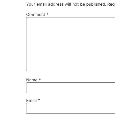
Your email address will not be published.
Req
Comment
*
Name
*
Email
*