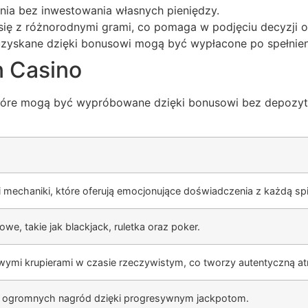
nia bez inwestowania własnych pieniędzy.
 się z różnorodnymi grami, co pomaga w podjęciu decyzji 
uzyskane dzięki bonusowi mogą być wypłacone po spełnie
n Casino
 które mogą być wypróbowane dzięki bonusowi bez depozytu
 mechaniki, które oferują emocjonujące doświadczenia z każdą spi
we, takie jak blackjack, ruletka oraz poker.
iwymi krupierami w czasie rzeczywistym, co tworzy autentyczną at
 ogromnych nagród dzięki progresywnym jackpotom.