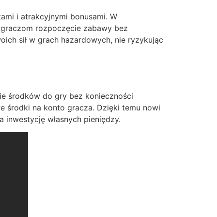
tami i atrakcyjnymi bonusami. W
c graczom rozpoczęcie zabawy bez
oich sił w grach hazardowych, nie ryzykując
ie środków do gry bez konieczności
 środki na konto gracza. Dzięki temu nowi
a inwestycję własnych pieniędzy.