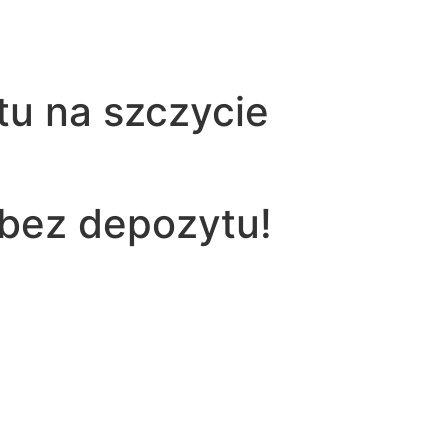
u na szczycie
 bez depozytu!