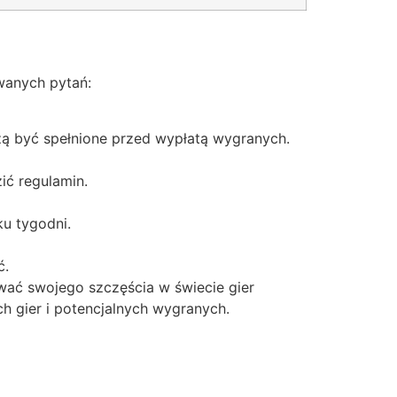
awanych pytań:
ą być spełnione przed wypłatą wygranych.
ić regulamin.
ku tygodni.
ć.
wać swojego szczęścia w świecie gier
h gier i potencjalnych wygranych.