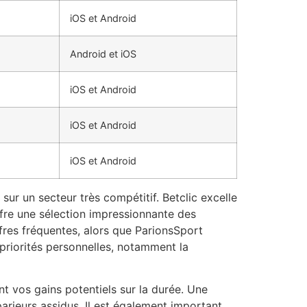
iOS et Android
Android et iOS
iOS et Android
iOS et Android
iOS et Android
ur un secteur très compétitif. Betclic excelle
ffre une sélection impressionnante des
res fréquentes, alors que ParionsSport
 priorités personnelles, notamment la
t vos gains potentiels sur la durée. Une
arieurs assidus. Il est également important