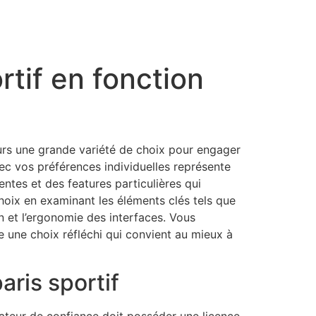
rtif en fonction
urs une grande variété de choix pour engager
avec vos préférences individuelles représente
ntes et des features particulières qui
hoix en examinant les éléments clés tels que
n et l’ergonomie des interfaces. Vous
 une choix réfléchi qui convient au mieux à
aris sportif