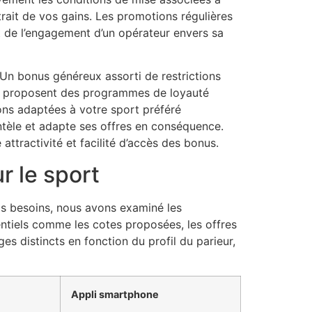
rait de vos gains. Les promotions régulières
t de l’engagement d’un opérateur envers sa
. Un bonus généreux assorti de restrictions
qui proposent des programmes de loyauté
ons adaptées à votre sport préféré
ientèle et adapte ses offres en conséquence.
attractivité et facilité d’accès des bonus.
r le sport
 vos besoins, nous avons examiné les
ntiels comme les cotes proposées, les offres
es distincts en fonction du profil du parieur,
Appli smartphone