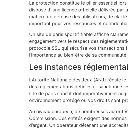
La protection constitue le pilier essentiel lor
dispose d’ une licence officielle délivrée par
matière de défense des utilisateurs, de clart
important pour vos ressources et confidential
Un site de paris sportif fiable affiche claire
engagement vers le respect des réglementatio
protocole SSL qui sécurise vos transactions f
l’importance au bien-être de sa communauté et
Les instances réglementai
L’Autorité Nationale des Jeux (ANJ) régule le 
des règlementations définies et sanctionne le
site de paris sportif doit impérativement acqu
environnement protégé où vos droits sont prot
Au niveau européen, de nombreuses autorités
Commission. Ces entités exigent des normes ri
d’argent. Un opérateur détenant une accréditat