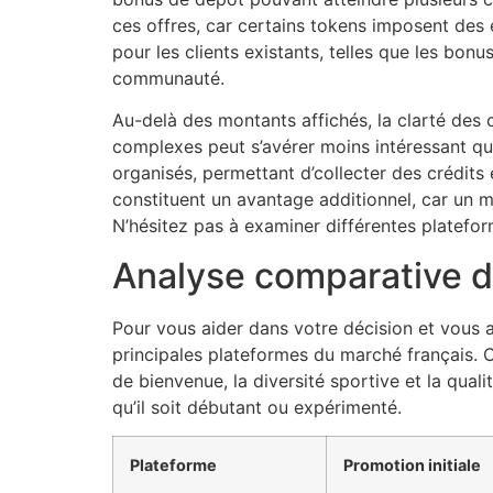
ces offres, car certains tokens imposent des 
pour les clients existants, telles que les b
communauté.
Au-delà des montants affichés, la clarté des c
complexes peut s’avérer moins intéressant qu
organisés, permettant d’collecter des crédit
constituent un avantage additionnel, car un me
N’hésitez pas à examiner différentes plateform
Analyse comparative de
Pour vous aider dans votre décision et vous ai
principales plateformes du marché français. 
de bienvenue, la diversité sportive et la quali
qu’il soit débutant ou expérimenté.
Plateforme
Promotion initiale