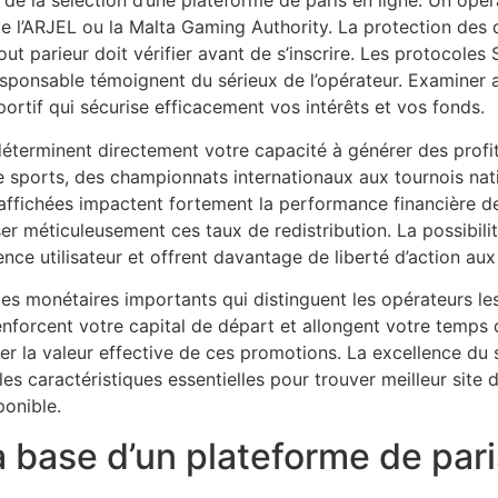
s de la sélection d’une plateforme de paris en ligne. Un op
 l’ARJEL ou la Malta Gaming Authority. La protection des 
t parieur doit vérifier avant de s’inscrire. Les protocoles
responsable témoignent du sérieux de l’opérateur. Examiner
sportif qui sécurise efficacement vos intérêts et vos fonds.
déterminent directement votre capacité à générer des profi
sports, des championnats internationaux aux tournois natio
ffichées impactent fortement la performance financière de
yser méticuleusement ces taux de redistribution. La possibil
ence utilisateur et offrent davantage de liberté d’action au
s monétaires importants qui distinguent les opérateurs le
renforcent votre capital de départ et allongent votre temps 
r la valeur effective de ces promotions. La excellence du s
es caractéristiques essentielles pour trouver meilleur site 
ponible.
la base d’un plateforme de pari