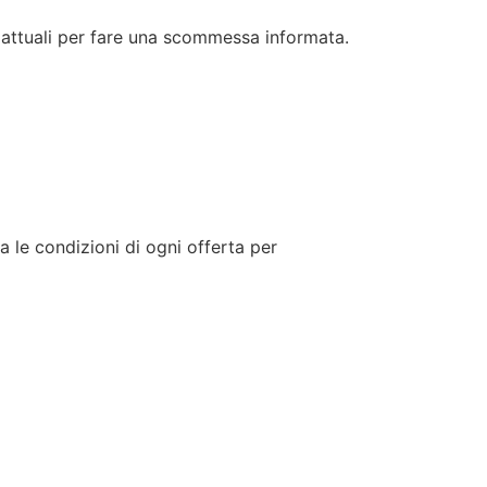
ni attuali per fare una scommessa informata.
 le condizioni di ogni offerta per