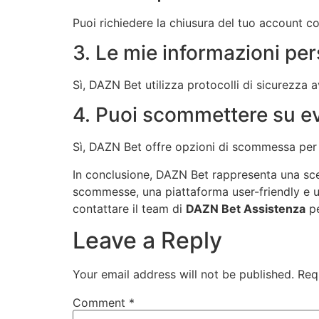
Puoi richiedere la chiusura del tuo account con
3. Le mie informazioni pe
Sì, DAZN Bet utilizza protocolli di sicurezza 
4. Puoi scommettere su ev
Sì, DAZN Bet offre opzioni di scommessa per e
In conclusione, DAZN Bet rappresenta una scelt
scommesse, una piattaforma user-friendly e u
contattare il team di
DAZN Bet Assistenza
pe
Leave a Reply
Your email address will not be published.
Req
Comment
*