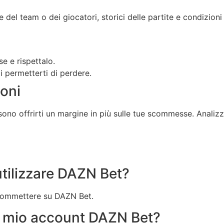
he del team o dei giocatori, storici delle partite e condizio
e e rispettalo.
 permetterti di perdere.
oni
no offrirti un margine in più sulle tue scommesse. Analizza
 utilizzare DAZN Bet?
scommettere su DAZN Bet.
l mio account DAZN Bet?