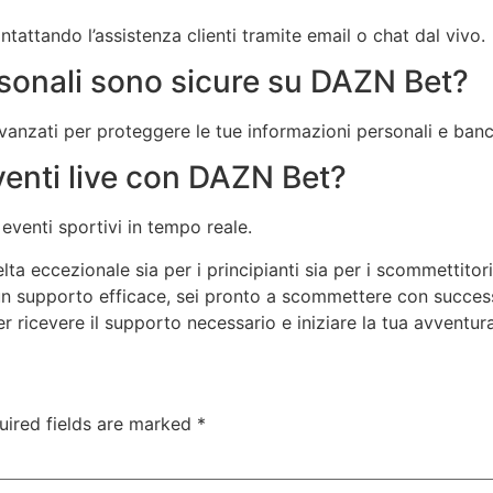
tattando l’assistenza clienti tramite email o chat dal vivo.
rsonali sono sicure su DAZN Bet?
avanzati per proteggere le tue informazioni personali e banc
enti live con DAZN Bet?
venti sportivi in tempo reale.
a eccezionale sia per i principianti sia per i scommettitor
n supporto efficace, sei pronto a scommettere con success
r ricevere il supporto necessario e iniziare la tua avventu
uired fields are marked
*