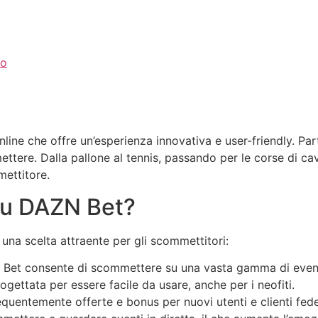
so
ine che offre un’esperienza innovativa e user-friendly. Par
ettere. Dalla pallone al tennis, passando per le corse di cav
ettitore.
su DAZN Bet?
na scelta attraente per gli scommettitori:
et consente di scommettere su una vasta gamma di eventi 
gettata per essere facile da usare, anche per i neofiti.
uentemente offerte e bonus per nuovi utenti e clienti fedel