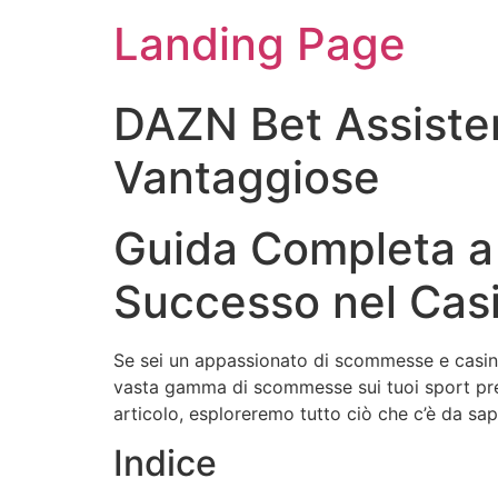
Landing Page
DAZN Bet Assiste
Vantaggiose
Guida Completa a
Successo nel Cas
Se sei un appassionato di scommesse e casinò
vasta gamma di scommesse sui tuoi sport pref
articolo, esploreremo tutto ciò che c’è da sa
Indice