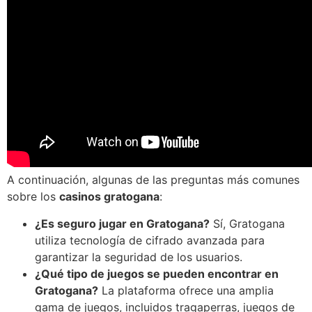
A continuación, algunas de las preguntas más comunes
sobre los
casinos gratogana
:
¿Es seguro jugar en Gratogana?
Sí, Gratogana
utiliza tecnología de cifrado avanzada para
garantizar la seguridad de los usuarios.
¿Qué tipo de juegos se pueden encontrar en
Gratogana?
La plataforma ofrece una amplia
gama de juegos, incluidos tragaperras, juegos de