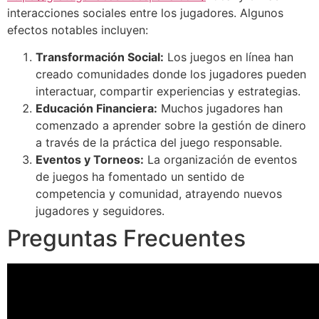
interacciones sociales entre los jugadores. Algunos
efectos notables incluyen:
Transformación Social:
Los juegos en línea han
creado comunidades donde los jugadores pueden
interactuar, compartir experiencias y estrategias.
Educación Financiera:
Muchos jugadores han
comenzado a aprender sobre la gestión de dinero
a través de la práctica del juego responsable.
Eventos y Torneos:
La organización de eventos
de juegos ha fomentado un sentido de
competencia y comunidad, atrayendo nuevos
jugadores y seguidores.
Preguntas Frecuentes