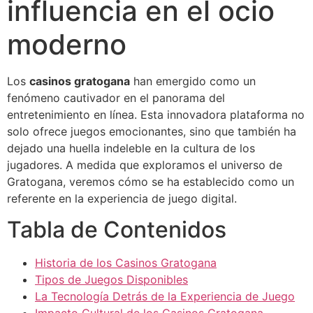
influencia en el ocio
moderno
Los
casinos gratogana
han emergido como un
fenómeno cautivador en el panorama del
entretenimiento en línea. Esta innovadora plataforma no
solo ofrece juegos emocionantes, sino que también ha
dejado una huella indeleble en la cultura de los
jugadores. A medida que exploramos el universo de
Gratogana, veremos cómo se ha establecido como un
referente en la experiencia de juego digital.
Tabla de Contenidos
Historia de los Casinos Gratogana
Tipos de Juegos Disponibles
La Tecnología Detrás de la Experiencia de Juego