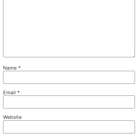
Name
*
Email
*
Website