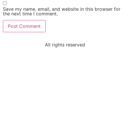
Save my name, email, and website in this browser for
the next time I comment.
All rights reserved