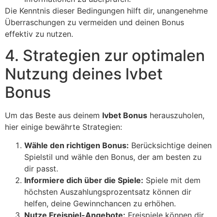
Die Kenntnis dieser Bedingungen hilft dir, unangenehme
Überraschungen zu vermeiden und deinen Bonus
effektiv zu nutzen.
4. Strategien zur optimalen
Nutzung deines lvbet
Bonus
Um das Beste aus deinem
lvbet Bonus
herauszuholen,
hier einige bewährte Strategien:
Wähle den richtigen Bonus:
Berücksichtige deinen
Spielstil und wähle den Bonus, der am besten zu
dir passt.
Informiere dich über die Spiele:
Spiele mit dem
höchsten Auszahlungsprozentsatz können dir
helfen, deine Gewinnchancen zu erhöhen.
Nutze Freispiel-Angebote:
Freispiele können dir