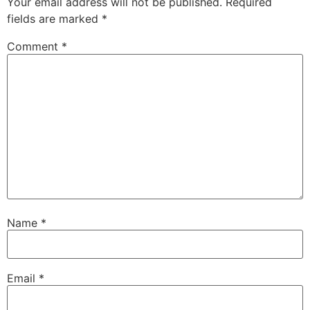
Your email address will not be published.
Required
fields are marked
*
Comment
*
Name
*
Email
*