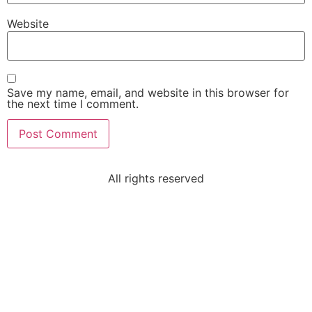
Website
Save my name, email, and website in this browser for
the next time I comment.
All rights reserved