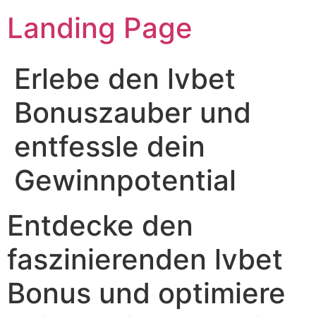
Landing Page
Erlebe den lvbet
Bonuszauber und
entfessle dein
Gewinnpotential
Entdecke den
faszinierenden lvbet
Bonus und optimiere