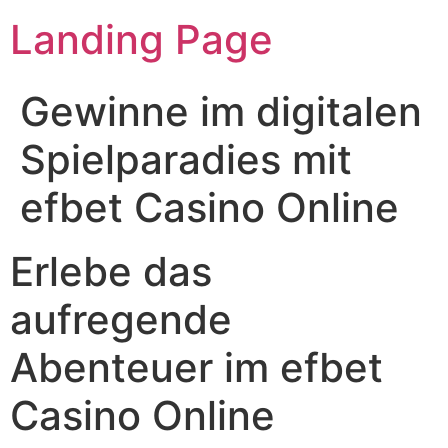
Landing Page
Gewinne im digitalen
Spielparadies mit
efbet Casino Online
Erlebe das
aufregende
Abenteuer im efbet
Casino Online