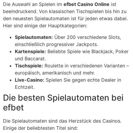
Die Auswahl an Spielen im
efbet Casino Online
ist
beeindruckend. Von klassischen Tischspielen bis hin zu
den neuesten Spielautomaten ist für jeden etwas dabei.
Hier sind einige der Hauptkategorien:
Spielautomaten:
Über 200 verschiedene Slots,
einschließlich progressiver Jackpots.
Kartenspiele:
Beliebte Spiele wie Blackjack, Poker
und Baccarat.
Tischspiele:
Roulette in verschiedenen Varianten –
europäisch, amerikanisch und mehr.
Live-Casino:
Spielen Sie gegen echte Dealer in
Echtzeit.
Die besten Spielautomaten bei
efbet
Die Spielautomaten sind das Herzstück des Casinos.
Einige der beliebtesten Titel sind: