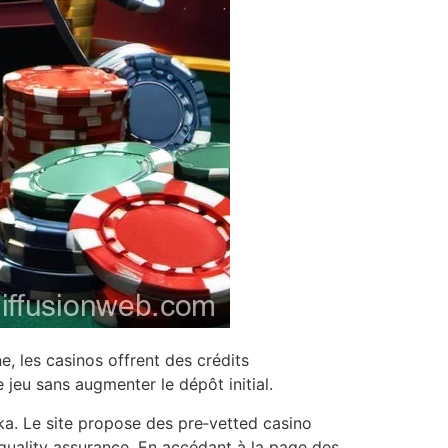
 les casinos offrent des crédits
jeu sans augmenter le dépôt initial.
uka. Le site propose des pre‑vetted casino
 quality assurance. En accédant à la page des