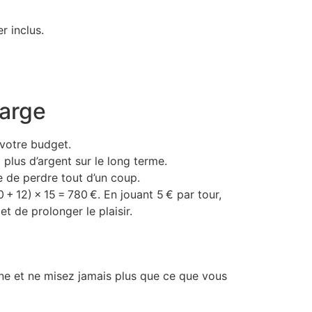
r inclus.
harge
 votre budget.
plus d’argent sur le long terme.
e de perdre tout d’un coup.
+ 12) × 15 = 780 €. En jouant 5 € par tour,
t de prolonger le plaisir.
nne et ne misez jamais plus que ce que vous