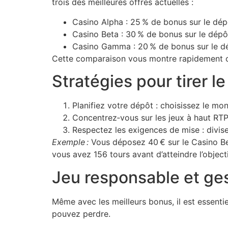
trois des meilleures offres actuelles :
Casino Alpha : 25 % de bonus sur le dépôt
Casino Beta : 30 % de bonus sur le dépôt
Casino Gamma : 20 % de bonus sur le dépô
Cette comparaison vous montre rapidement où 
Stratégies pour tirer l
Planifiez votre dépôt : choisissez le m
Concentrez‑vous sur les jeux à haut RTP 
Respectez les exigences de mise : divise
Exemple :
Vous déposez 40 € sur le Casino Beta
vous avez 156 tours avant d’atteindre l’object
Jeu responsable et ges
Même avec les meilleurs bonus, il est essenti
pouvez perdre.