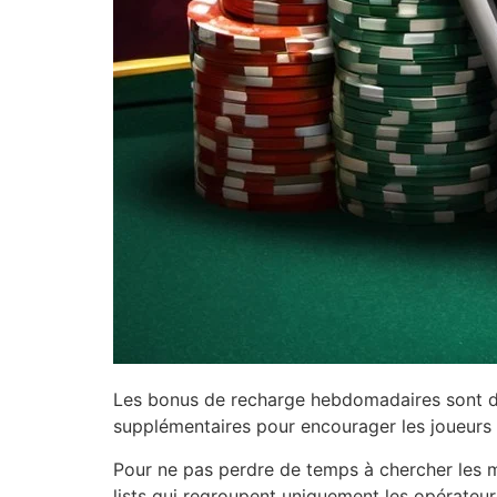
Les bonus de recharge hebdomadaires sont dev
supplémentaires pour encourager les joueurs à
Pour ne pas perdre de temps à chercher les me
lists qui regroupent uniquement les opérateur