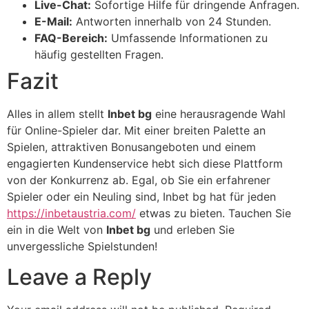
Live-Chat:
Sofortige Hilfe für dringende Anfragen.
E-Mail:
Antworten innerhalb von 24 Stunden.
FAQ-Bereich:
Umfassende Informationen zu
häufig gestellten Fragen.
Fazit
Alles in allem stellt
Inbet bg
eine herausragende Wahl
für Online-Spieler dar. Mit einer breiten Palette an
Spielen, attraktiven Bonusangeboten und einem
engagierten Kundenservice hebt sich diese Plattform
von der Konkurrenz ab. Egal, ob Sie ein erfahrener
Spieler oder ein Neuling sind, Inbet bg hat für jeden
https://inbetaustria.com/
etwas zu bieten. Tauchen Sie
ein in die Welt von
Inbet bg
und erleben Sie
unvergessliche Spielstunden!
Leave a Reply