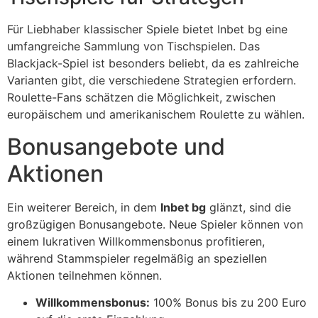
Für Liebhaber klassischer Spiele bietet Inbet bg eine
umfangreiche Sammlung von Tischspielen. Das
Blackjack-Spiel ist besonders beliebt, da es zahlreiche
Varianten gibt, die verschiedene Strategien erfordern.
Roulette-Fans schätzen die Möglichkeit, zwischen
europäischem und amerikanischem Roulette zu wählen.
Bonusangebote und
Aktionen
Ein weiterer Bereich, in dem
Inbet bg
glänzt, sind die
großzügigen Bonusangebote. Neue Spieler können von
einem lukrativen Willkommensbonus profitieren,
während Stammspieler regelmäßig an speziellen
Aktionen teilnehmen können.
Willkommensbonus:
100% Bonus bis zu 200 Euro