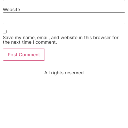
Website
Save my name, email, and website in this browser for
the next time I comment.
All rights reserved