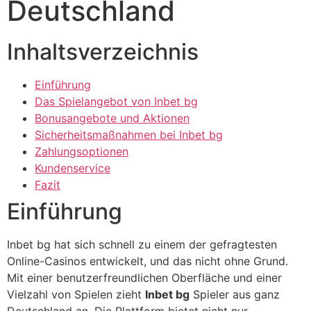
Deutschland
Inhaltsverzeichnis
Einführung
Das Spielangebot von Inbet bg
Bonusangebote und Aktionen
Sicherheitsmaßnahmen bei Inbet bg
Zahlungsoptionen
Kundenservice
Fazit
Einführung
Inbet bg hat sich schnell zu einem der gefragtesten
Online-Casinos entwickelt, und das nicht ohne Grund.
Mit einer benutzerfreundlichen Oberfläche und einer
Vielzahl von Spielen zieht
Inbet bg
Spieler aus ganz