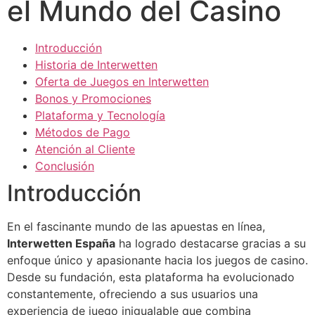
el Mundo del Casino
Introducción
Historia de Interwetten
Oferta de Juegos en Interwetten
Bonos y Promociones
Plataforma y Tecnología
Métodos de Pago
Atención al Cliente
Conclusión
Introducción
En el fascinante mundo de las apuestas en línea,
Interwetten España
ha logrado destacarse gracias a su
enfoque único y apasionante hacia los juegos de casino.
Desde su fundación, esta plataforma ha evolucionado
constantemente, ofreciendo a sus usuarios una
experiencia de juego inigualable que combina