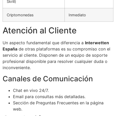
Skrill)
Criptomonedas
Inmediato
Atención al Cliente
Un aspecto fundamental que diferencia a
Interwetten
España
de otras plataformas es su compromiso con el
servicio al cliente. Disponen de un equipo de soporte
profesional disponible para resolver cualquier duda o
inconveniente.
Canales de Comunicación
Chat en vivo 24/7.
Email para consultas más detalladas.
Sección de Preguntas Frecuentes en la página
web.