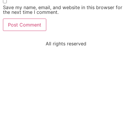
Save my name, email, and website in this browser for
the next time I comment.
All rights reserved