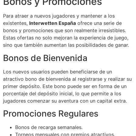
Bonos y Promociones
Para atraer a nuevos jugadores y mantener a los
existentes,
Interwetten España
ofrece una serie de
bonos y promociones que son realmente irresistibles.
Estas ofertas no solo mejoran la experiencia de juego,
sino que también aumentan las posibilidades de ganar.
Bonos de Bienvenida
Los nuevos usuarios pueden beneficiarse de un
atractivo bono de bienvenida al registrarse y realizar su
primer depósito. Este bono puede ser en forma de un
porcentaje del depósito inicial, lo que permite a los
jugadores comenzar su aventura con un capital extra.
Promociones Regulares
Bonos de recarga semanales.
Torneos mensuales con premios atractivos.