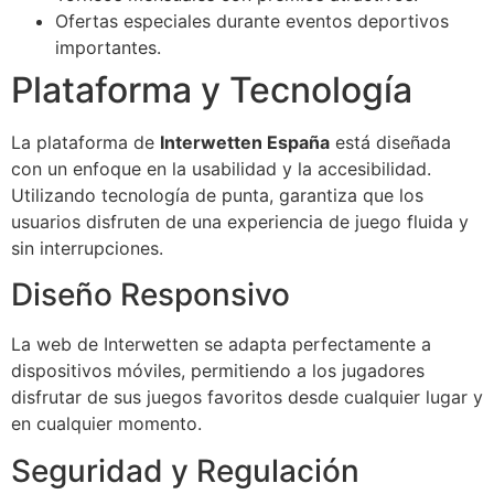
Ofertas especiales durante eventos deportivos
importantes.
Plataforma y Tecnología
La plataforma de
Interwetten España
está diseñada
con un enfoque en la usabilidad y la accesibilidad.
Utilizando tecnología de punta, garantiza que los
usuarios disfruten de una experiencia de juego fluida y
sin interrupciones.
Diseño Responsivo
La web de Interwetten se adapta perfectamente a
dispositivos móviles, permitiendo a los jugadores
disfrutar de sus juegos favoritos desde cualquier lugar y
en cualquier momento.
Seguridad y Regulación