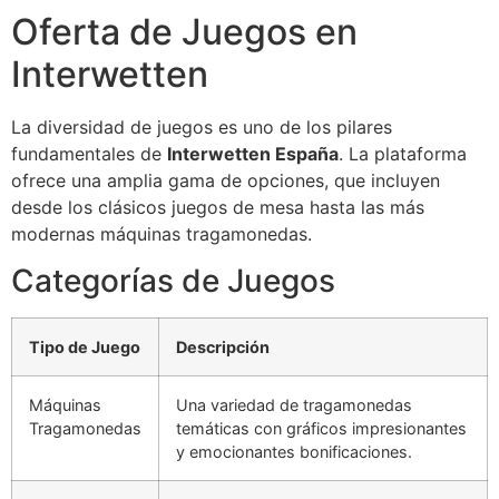
Oferta de Juegos en
Interwetten
La diversidad de juegos es uno de los pilares
fundamentales de
Interwetten España
. La plataforma
ofrece una amplia gama de opciones, que incluyen
desde los clásicos juegos de mesa hasta las más
modernas máquinas tragamonedas.
Categorías de Juegos
Tipo de Juego
Descripción
Máquinas
Una variedad de tragamonedas
Tragamonedas
temáticas con gráficos impresionantes
y emocionantes bonificaciones.