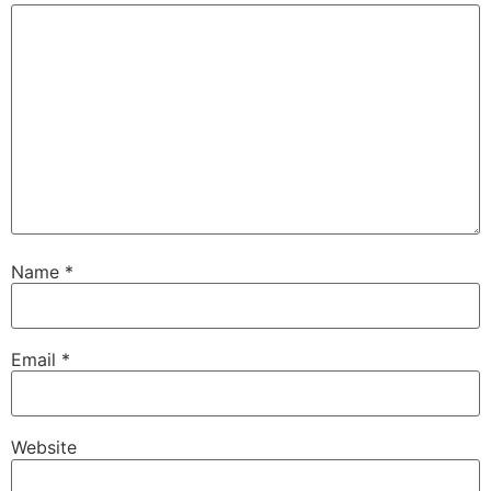
Name
*
Email
*
Website