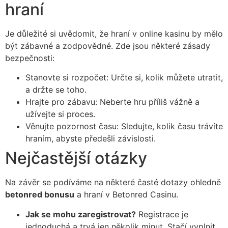
hraní
Je důležité si uvědomit, že hraní v online kasinu by mělo
být zábavné a zodpovědné. Zde jsou některé zásady
bezpečnosti:
Stanovte si rozpočet: Určte si, kolik můžete utratit,
a držte se toho.
Hrajte pro zábavu: Neberte hru příliš vážně a
užívejte si proces.
Věnujte pozornost času: Sledujte, kolik času trávíte
hraním, abyste předešli závislosti.
Nejčastější otázky
Na závěr se podíváme na některé časté dotazy ohledně
betonred bonusu
a hraní v Betonred Casinu.
Jak se mohu zaregistrovat?
Registrace je
jednoduchá a trvá jen několik minut. Stačí vyplnit