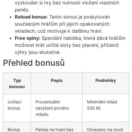
vyzkoušet si hry bez nutnosti vložení vlastních
peněz.
Reload bonus:
Tento bonus je poskytován
současným hráčům při jejich opakovaných
vkladech, což motivuje k dalšímu hraní.
Free spiny:
Speciální nabídka, která dává hráčům
možnost hrát určité sloty bez placení, přičemž
výhry jsou skutečné.
Přehled bonusů
Typ
Popis
Podmínky
bonusu
Uvítací
Procentuální
Minimální vklad
bonus
navýšení prvního
500 Kč
vkladu
Bonus
Peníze na hraní bez
Omezeno na nové