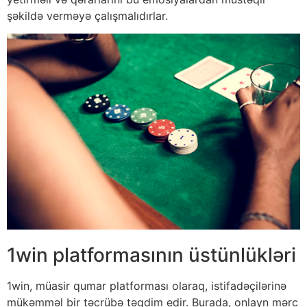
şəkildə verməyə çalışmalıdırlar.
1win platformasının üstünlükləri
1win, müasir qumar platforması olaraq, istifadəçilərinə
mükəmməl bir təcrübə təqdim edir. Burada, onlayn mərc