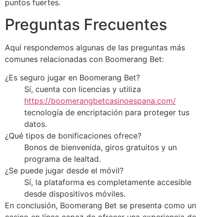
puntos fuertes.
Preguntas Frecuentes
Aquí respondemos algunas de las preguntas más
comunes relacionadas con Boomerang Bet:
¿Es seguro jugar en Boomerang Bet?
Sí, cuenta con licencias y utiliza
https://boomerangbetcasinoespana.com/
tecnología de encriptación para proteger tus
datos.
¿Qué tipos de bonificaciones ofrece?
Bonos de bienvenida, giros gratuitos y un
programa de lealtad.
¿Se puede jugar desde el móvil?
Sí, la plataforma es completamente accesible
desde dispositivos móviles.
En conclusión, Boomerang Bet se presenta como un