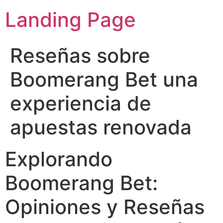
Landing Page
Reseñas sobre
Boomerang Bet una
experiencia de
apuestas renovada
Explorando
Boomerang Bet:
Opiniones y Reseñas