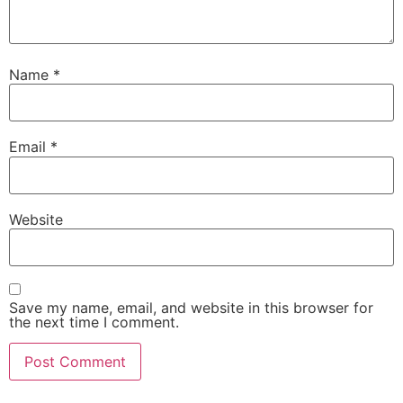
Name
*
Email
*
Website
Save my name, email, and website in this browser for
the next time I comment.