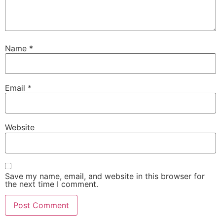
Name
*
Email
*
Website
Save my name, email, and website in this browser for
the next time I comment.