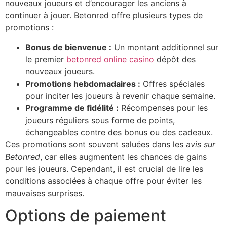
nouveaux joueurs et d’encourager les anciens à
continuer à jouer. Betonred offre plusieurs types de
promotions :
Bonus de bienvenue :
Un montant additionnel sur
le premier
betonred online casino
dépôt des
nouveaux joueurs.
Promotions hebdomadaires :
Offres spéciales
pour inciter les joueurs à revenir chaque semaine.
Programme de fidélité :
Récompenses pour les
joueurs réguliers sous forme de points,
échangeables contre des bonus ou des cadeaux.
Ces promotions sont souvent saluées dans les
avis sur
Betonred
, car elles augmentent les chances de gains
pour les joueurs. Cependant, il est crucial de lire les
conditions associées à chaque offre pour éviter les
mauvaises surprises.
Options de paiement