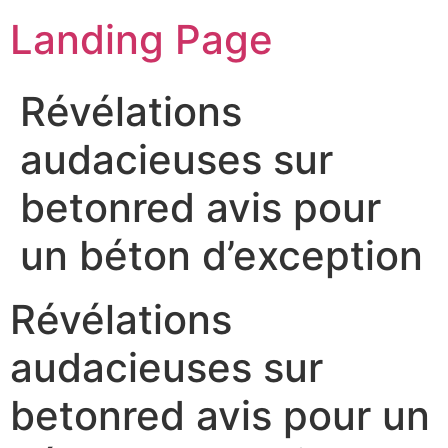
Landing Page
Révélations
audacieuses sur
betonred avis pour
un béton d’exception
Révélations
audacieuses sur
betonred avis pour un