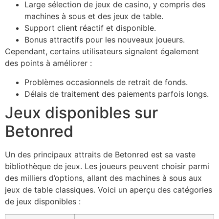
Large sélection de jeux de casino, y compris des
machines à sous et des jeux de table.
Support client réactif et disponible.
Bonus attractifs pour les nouveaux joueurs.
Cependant, certains utilisateurs signalent également
des points à améliorer :
Problèmes occasionnels de retrait de fonds.
Délais de traitement des paiements parfois longs.
Jeux disponibles sur
Betonred
Un des principaux attraits de Betonred est sa vaste
bibliothèque de jeux. Les joueurs peuvent choisir parmi
des milliers d’options, allant des machines à sous aux
jeux de table classiques. Voici un aperçu des catégories
de jeux disponibles :