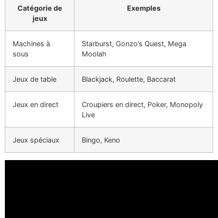
Catégorie de
Exemples
jeux
Machines à
Starburst, Gonzo’s Quest, Mega
sous
Moolah
Jeux de table
Blackjack, Roulette, Baccarat
Jeux en direct
Croupiers en direct, Poker, Monopoly
Live
Jeux spéciaux
Bingo, Keno