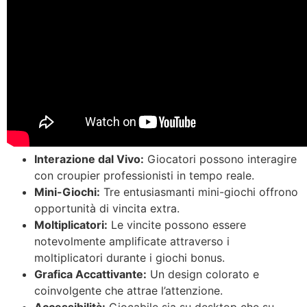
Interazione dal Vivo:
Giocatori possono interagire
con croupier professionisti in tempo reale.
Mini-Giochi:
Tre entusiasmanti mini-giochi offrono
opportunità di vincita extra.
Moltiplicatori:
Le vincite possono essere
notevolmente amplificate attraverso i
moltiplicatori durante i giochi bonus.
Grafica Accattivante:
Un design colorato e
coinvolgente che attrae l’attenzione.
Accessibilità:
Giocabile sia su desktop che su