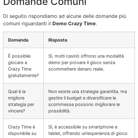
Domande Comuni
Di seguito rispondiamo ad alcune delle domande più
comuni riguardanti il
Demo Crazy Time
.
Domanda
Risposta
È possibile
Sì, molti casinò offrono una modalità
giocare a
demo per provare il gioco senza
Crazy Time
scommettere denaro reale.
gratuitamente?
Qual è la
Non esiste una strategia garantita, ma
migliore
gestire il budget e diversificare le
strategia per
scommesse possono migliorare le
vincere?
possibilità.
Crazy Time è
Sì, è accessibile su smartphone e
disponibile su
tablet, offrendo un’esperienza di gioco