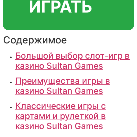
ИГРАТЬ
Содержимое
Большой выбор слот-игр в
казино Sultan Games
Преимущества игры в
казино Sultan Games
Классические игры с
картами и рулеткой в
казино Sultan Games