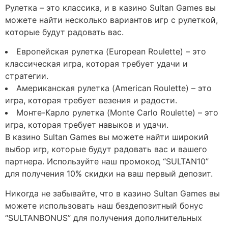
Рулетка – это классика, и в казино Sultan Games вы
можете найти несколько вариантов игр с рулеткой,
которые будут радовать вас.
Европейская рулетка (European Roulette) – это
классическая игра, которая требует удачи и
стратегии.
Американская рулетка (American Roulette) – это
игра, которая требует везения и радости.
Монте-Карло рулетка (Monte Carlo Roulette) – это
игра, которая требует навыков и удачи.
В казино Sultan Games вы можете найти широкий
выбор игр, которые будут радовать вас и вашего
партнера. Используйте наш промокод “SULTAN10”
для получения 10% скидки на ваш первый депозит.
Никогда не забывайте, что в казино Sultan Games вы
можете использовать наш бездепозитный бонус
“SULTANBONUS” для получения дополнительных