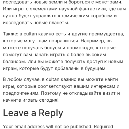
исследовать новые земли и бороться с монстрами.
Или игры с элементами научной фантастики, где вам
нужно будет управлять космическим кораблем и
исследовать новые планеты.
Также: в сultan казино есть и другие преимущества,
которые могут вам понравиться. Например, вы
можете получать бонусы и промокоды, которые
помогут вам начать играть с более высоким
балансом. Или вы можете получать доступ к новым
играм, которые будут добавлены в будущем.
В любом случае, в сultan казино вы можете найти
игры, которые соответствуют вашим интересам и
предпочтениям. Поэтому не откладывайте визит и
начните играть сегодня!
Leave a Reply
Your email address will not be published.
Required