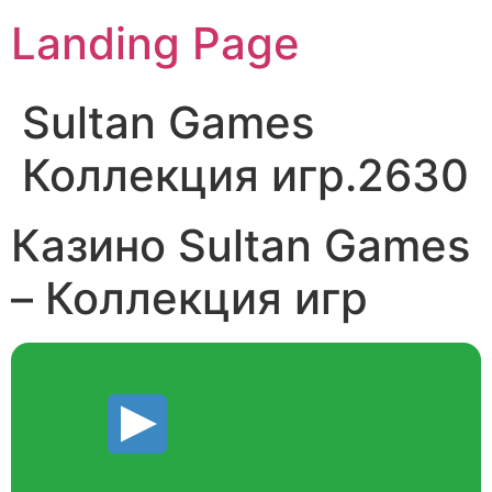
Landing Page
Sultan Games
Коллекция игр.2630
Казино Sultan Games
– Коллекция игр