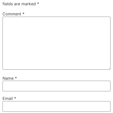
fields are marked
*
Comment
*
Name
*
Email
*