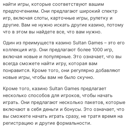
найти игры, которые соответствуют вашим
предпочтениям. Они предлагают широкий спектр
игр, включая слоты, карточные игры, рулетку и
другие. Вам не нужно искать другие казино, потому
что в этом вы найдете все, что вам нужно.
Один из преимуществ казино Sultan Games – это его
коллекция игр. Они предлагают более 1000 игр,
включая новые и популярные. Это означает, что вы
всегда сможете найти игру, которая вам
понравится. Кроме того, они регулярно добавляют
новые игры, чтобы вам не было скучно.
Кроме того, казино Sultan Games предлагает
несколько способов для игроков, чтобы начать
играть. Они предлагают несколько пакетов, которые
включают в себя деньги и бонусы. Это означает, что
вы сможете начать играть сразу, не тратя время на
регистрацию и другие формальности.