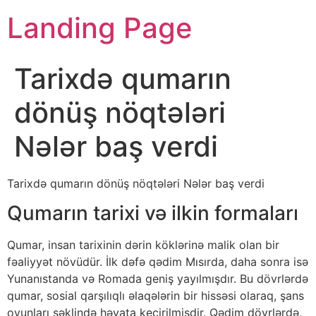
Landing Page
Tarixdə qumarın
dönüş nöqtələri
Nələr baş verdi
Tarixdə qumarın dönüş nöqtələri Nələr baş verdi
Qumarın tarixi və ilkin formaları
Qumar, insan tarixinin dərin köklərinə malik olan bir
fəaliyyət növüdür. İlk dəfə qədim Mısırda, daha sonra isə
Yunanıstanda və Romada geniş yayılmışdır. Bu dövrlərdə
qumar, sosial qarşılıqlı əlaqələrin bir hissəsi olaraq, şans
oyunları şəklində həyata keçirilmişdir. Qədim dövrlərdə,