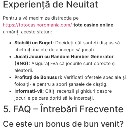
Experiență de Neuitat
Pentru a vă maximiza distracția pe
https://totocasinoromania.com/
toto casino online
,
urmăriți aceste sfaturi:
Stabiliți un Buget:
Decideți cât sunteți dispus să
cheltuiți înainte de a începe să jucați.
Jucați Jocuri cu Random Number Generator
(RNG):
Asigurați-vă că jocurile sunt corecte și
aleatorii.
Profitați de Bonusuri:
Verificați ofertele speciale și
folosiți-le pentru a spori șansele de câștig.
Informati-vă:
Citiți recenzii și ghiduri despre
jocurile pe care doriți să le încercați.
5. FAQ – Întrebări Frecvente
Ce este un bonus de bun venit?