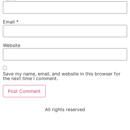
Email
*
Website
Save my name, email, and website in this browser for
the next time I comment.
All rights reserved