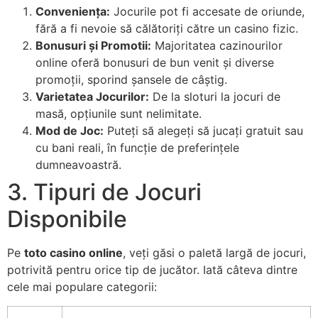
Conveniența:
Jocurile pot fi accesate de oriunde,
fără a fi nevoie să călătoriți către un casino fizic.
Bonusuri și Promotii:
Majoritatea cazinourilor
online oferă bonusuri de bun venit și diverse
promoții, sporind șansele de câștig.
Varietatea Jocurilor:
De la sloturi la jocuri de
masă, opțiunile sunt nelimitate.
Mod de Joc:
Puteți să alegeți să jucați gratuit sau
cu bani reali, în funcție de preferințele
dumneavoastră.
3. Tipuri de Jocuri
Disponibile
Pe
toto casino online
, veți găsi o paletă largă de jocuri,
potrivită pentru orice tip de jucător. Iată câteva dintre
cele mai populare categorii: