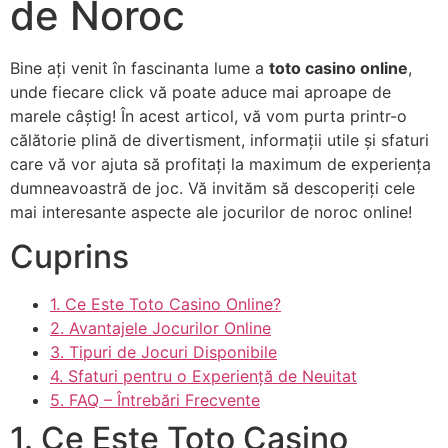
de Noroc
Bine ați venit în fascinanta lume a
toto casino online
,
unde fiecare click vă poate aduce mai aproape de
marele câștig! În acest articol, vă vom purta printr-o
călătorie plină de divertisment, informații utile și sfaturi
care vă vor ajuta să profitați la maximum de experiența
dumneavoastră de joc. Vă invităm să descoperiți cele
mai interesante aspecte ale jocurilor de noroc online!
Cuprins
1. Ce Este Toto Casino Online?
2. Avantajele Jocurilor Online
3. Tipuri de Jocuri Disponibile
4. Sfaturi pentru o Experiență de Neuitat
5. FAQ – Întrebări Frecvente
1. Ce Este Toto Casino