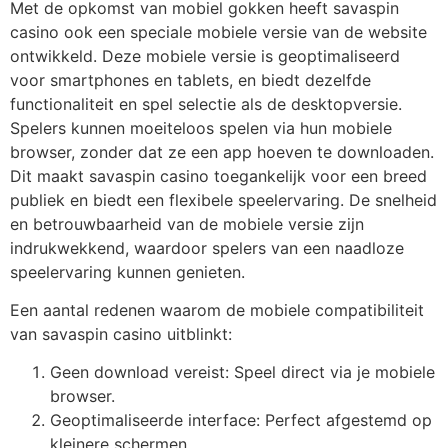
Met de opkomst van mobiel gokken heeft savaspin
casino ook een speciale mobiele versie van de website
ontwikkeld. Deze mobiele versie is geoptimaliseerd
voor smartphones en tablets, en biedt dezelfde
functionaliteit en spel selectie als de desktopversie.
Spelers kunnen moeiteloos spelen via hun mobiele
browser, zonder dat ze een app hoeven te downloaden.
Dit maakt savaspin casino toegankelijk voor een breed
publiek en biedt een flexibele speelervaring. De snelheid
en betrouwbaarheid van de mobiele versie zijn
indrukwekkend, waardoor spelers van een naadloze
speelervaring kunnen genieten.
Een aantal redenen waarom de mobiele compatibiliteit
van savaspin casino uitblinkt:
Geen download vereist: Speel direct via je mobiele
browser.
Geoptimaliseerde interface: Perfect afgestemd op
kleinere schermen.