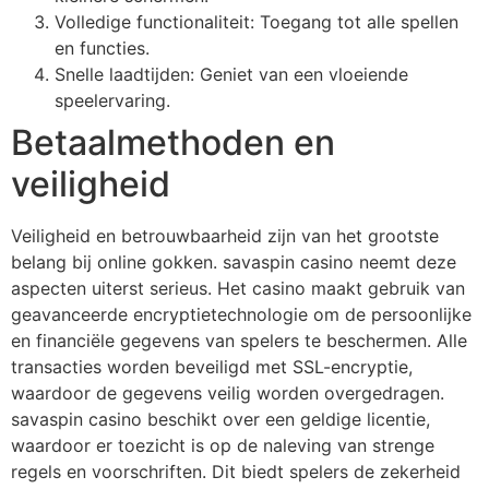
Volledige functionaliteit: Toegang tot alle spellen
en functies.
Snelle laadtijden: Geniet van een vloeiende
speelervaring.
Betaalmethoden en
veiligheid
Veiligheid en betrouwbaarheid zijn van het grootste
belang bij online gokken. savaspin casino neemt deze
aspecten uiterst serieus. Het casino maakt gebruik van
geavanceerde encryptietechnologie om de persoonlijke
en financiële gegevens van spelers te beschermen. Alle
transacties worden beveiligd met SSL-encryptie,
waardoor de gegevens veilig worden overgedragen.
savaspin casino beschikt over een geldige licentie,
waardoor er toezicht is op de naleving van strenge
regels en voorschriften. Dit biedt spelers de zekerheid