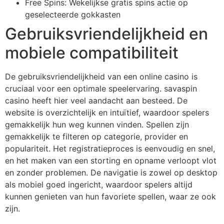
Free Spins: Wekelijkse gratis spins actie op
geselecteerde gokkasten
Gebruiksvriendelijkheid en
mobiele compatibiliteit
De gebruiksvriendelijkheid van een online casino is
cruciaal voor een optimale speelervaring. savaspin
casino heeft hier veel aandacht aan besteed. De
website is overzichtelijk en intuïtief, waardoor spelers
gemakkelijk hun weg kunnen vinden. Spellen zijn
gemakkelijk te filteren op categorie, provider en
populariteit. Het registratieproces is eenvoudig en snel,
en het maken van een storting en opname verloopt vlot
en zonder problemen. De navigatie is zowel op desktop
als mobiel goed ingericht, waardoor spelers altijd
kunnen genieten van hun favoriete spellen, waar ze ook
zijn.