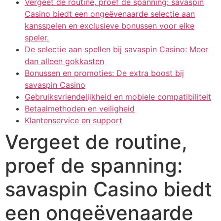
Vergeet de routine, proef de spanning: savaspin
Casino biedt een ongeëvenaarde selectie aan
kansspelen en exclusieve bonussen voor elke
speler.
De selectie aan spellen bij savaspin Casino: Meer
dan alleen gokkasten
Bonussen en promoties: De extra boost bij
savaspin Casino
Gebruiksvriendelijkheid en mobiele compatibiliteit
Betaalmethoden en veiligheid
Klantenservice en support
Vergeet de routine,
proef de spanning:
savaspin Casino biedt
een ongeëvenaarde