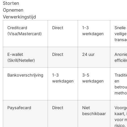
Storten
Opnemen
Verwerkingstijd
Creditcard
Direct
1-3
Snelle
(Visa/Mastercard)
werkdagen
veilige
transa
E-wallet
Direct
24 uur
Anoni
(Skrill/Neteller)
efficië
Bankoverschrijving
1-3
3-5
Tradit
werkdagen
werkdagen
en
betro
metho
Paysafecard
Direct
Niet
Voorg
beschikbaar
kaart, 
voor 
risico.