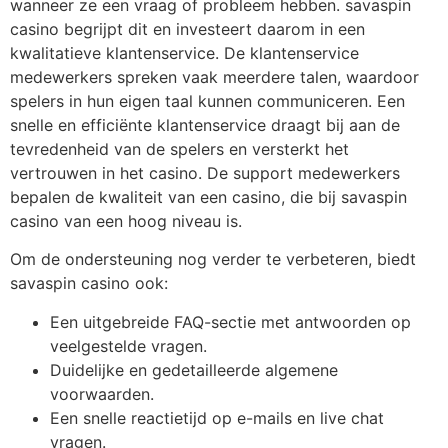
wanneer ze een vraag of probleem hebben. savaspin
casino begrijpt dit en investeert daarom in een
kwalitatieve klantenservice. De klantenservice
medewerkers spreken vaak meerdere talen, waardoor
spelers in hun eigen taal kunnen communiceren. Een
snelle en efficiënte klantenservice draagt bij aan de
tevredenheid van de spelers en versterkt het
vertrouwen in het casino. De support medewerkers
bepalen de kwaliteit van een casino, die bij savaspin
casino van een hoog niveau is.
Om de ondersteuning nog verder te verbeteren, biedt
savaspin casino ook:
Een uitgebreide FAQ-sectie met antwoorden op
veelgestelde vragen.
Duidelijke en gedetailleerde algemene
voorwaarden.
Een snelle reactietijd op e-mails en live chat
vragen.