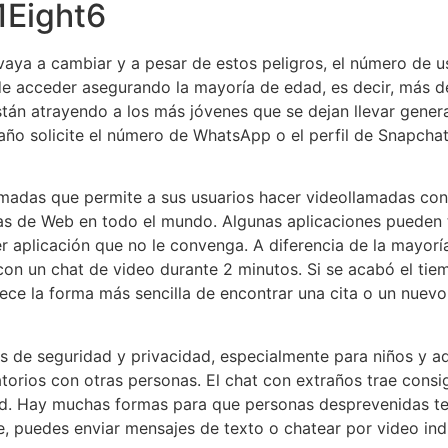
1Eight6
aya a cambiar y a pesar de estos peligros, el número de u
de acceder asegurando la mayoría de edad, es decir, más d
están atrayendo a los más jóvenes que se dejan llevar gene
año solicite el número de WhatsApp o el perfil de Snapcha
amadas que permite a sus usuarios hacer videollamadas con
s de Web en todo el mundo. Algunas aplicaciones pueden t
 aplicación que no le convenga. A diferencia de la mayoría
n un chat de video durante 2 minutos. Si se acabó el tiem
ece la forma más sencilla de encontrar una cita o un nuevo
os de seguridad y privacidad, especialmente para niños y 
atorios con otras personas. El chat con extraños trae consi
dad. Hay muchas formas para que personas desprevenidas t
 puedes enviar mensajes de texto o chatear por video ind