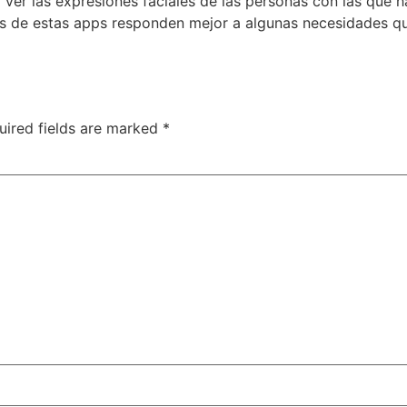
 ver las expresiones faciales de las personas con las que h
as de estas apps responden mejor a algunas necesidades qu
uired fields are marked
*