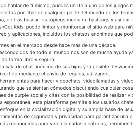
o de hablar de ti mismo, puedes unirte a uno de los juego
nocidos por chat de cualquier parte del mundo de los temas
ma, podrás buscar los tópicos mediante hashtags y así dar
shGet Kids, puede limitar y monitorear el sitio web para ni
web y aplicaciones, incluidos los chatsos anónimos que podr
entes en el mercado desde hace más de una década.
 desconocidos de todo el mundo nos son de mucha ayuda y
de forma libre y segura.
a sala de chat anónimo de sus hijos y la posible desviació
vertido mediante el envío de regalos, utilizando…
 herramientas para hacer videochats, videollamadas y vide
gurando que se sientan cómodos discutiendo cualquier cos
 de purple social y citas con la posibilidad de realizar vi
espontánea, esta plataforma permite a los usuarios chatea
nfoque en la socialización digital y su amplia base de usu
ramientas de seguridad y privacidad para garantizar una e
 más reconocidas para videollamadas aleatorias, permitien