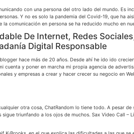
omunicando con una persona del otro lado del mundo. Es incl
ersonas. Y no es solo la pandemia del Covid-19, que ha ais
ue la comunicación en persona se ha reducido mucho en nue
able De Internet, Redes Sociales
danía Digital Responsable
ogger hace más de 20 años. Desde ahí he ido ido crecien
mi cuenta y poner en marcha mi propia agencia de advertisin
nales y empresas a crear y hacer crecer su negocio en Web
 cualquier otra cosa, ChatRandom lo tiene todo. A pesar d
 sigue triunfando a los ojos de muchos. Sax Video Call – L
 K-Brooks, en el que explica las dificultades a las que se 